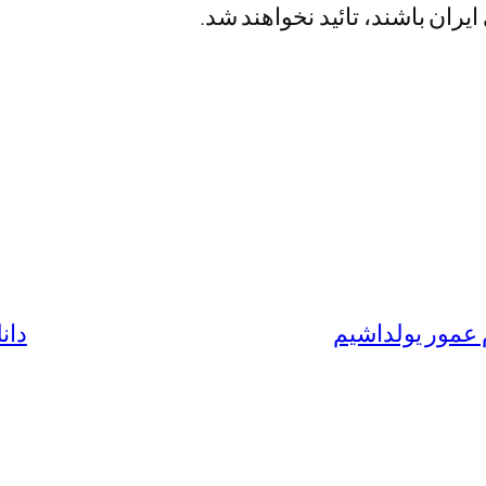
ران باشند، تائید نخواهند شد.
م عمور یولداشیم
دان