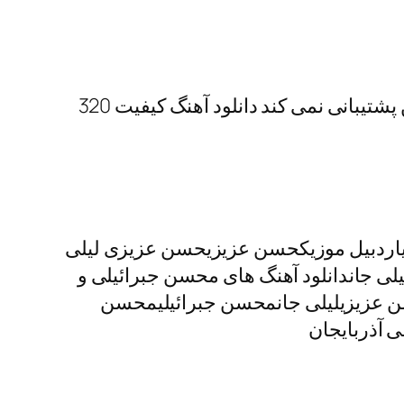
مرورگر شما از پخش موزیک آنلاین پشتیبانی نمی کند دانلود آهنگ کیفیت 320
Leyli JanMohsen Jabrayli & Hasan AziziMohsen Jabrayli &آهنگ ترکیاردبیل موزیکحسن عزیزیحسن عزیزی لیلی
یلی جاندانلود آهنگ های محسن جبرائیلی و
 عزیزیلیلی جانمحسن جبرائیلیمحسن
 آذربایجان