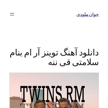
لودی
ود آهنگ توینز آر ام بنام
تی قی ننه