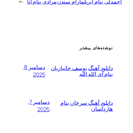
بنام آیریلمارام سندن
مرادی بنام آنا
→
ته‌های بیشتر
دسامبر 8,
لود آهنگ یوسف خانبازیان
 آی الله الله
2025
دسامبر 7,
لود آهنگ سرخان بنام
داسان
2025