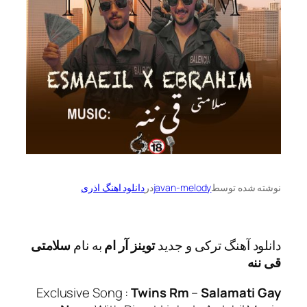
ه توسط
javan-melody
در
دانلود اهنگ اذری
آهنگ ترکی و جدید
توینز آر ام
به نام
سلامتی
Exclusive Song :
Twins Rm
–
Salama