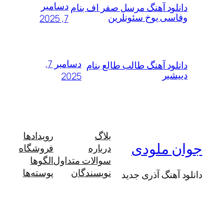
دسامبر
لود آهنگ مرسل صفر اف بنام
سی یوخ سئونلرین
7, 2025
دسامبر 7,
لود آهنگ طالب طالع بنام
شیر
2025
بلاگ
رویدادها
 ملودی
درباره
فروشگاه
سوالات متداول
الگوها
نویسندگان
پوسته‌ها
آهنگ آذری جدید