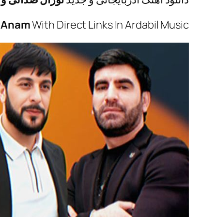
–
Anam
With Direct Links In Ardabil Music