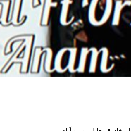
اورخان قویچایلی
به نام
آنام