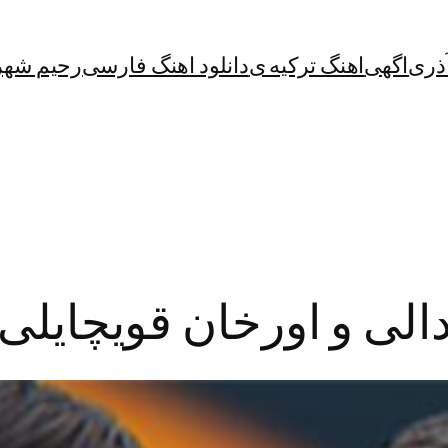
آذری
اگهی
اهنگ ترکیه ی
دانلود اهنگ فارسی
رحیم شهر
الی و اورخان قویچایلی ب