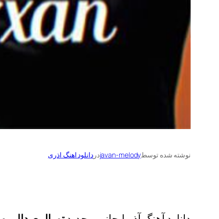
نوشته شده توسط
javan-melody
در
دانلود اهنگ اذری
دانلود آهنگ آذربایجانی و جدید
تورال صدالی و 