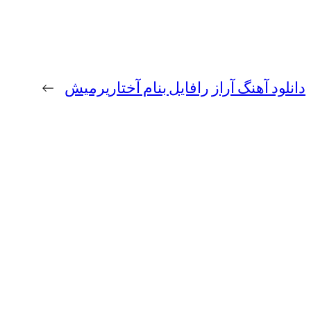
دانلود آهنگ آراز رافایل بنام آختاریرمیش
→