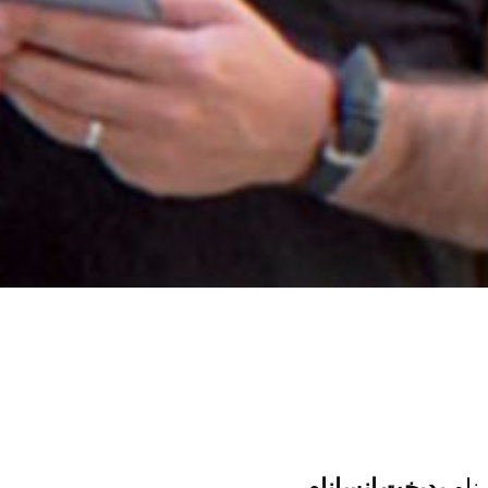
 نام
بدبخت انسانام