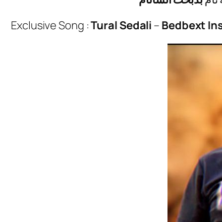
Exclusive Song :
Tural Sedali
–
Bedbext I