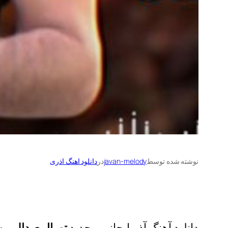
نوشته شده توسط
javan-melody
در
دانلود اهنگ اذری
دانلود آهنگ آذربایجانی و جدید
تورال صدالی
به