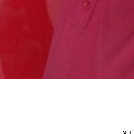
م
لیلا