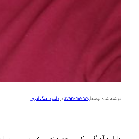
نوشته شده توسط
javan-melody
در
دانلود اهنگ اذری
دانلود آهنگ ترکی و جدید
نصیر غریب پور
به نا