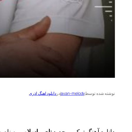
نوشته شده توسط
javan-melody
در
دانلود اهنگ اذری
دانلود آهنگ ترکی و جدید
ناصر اسلامی
به نام
م