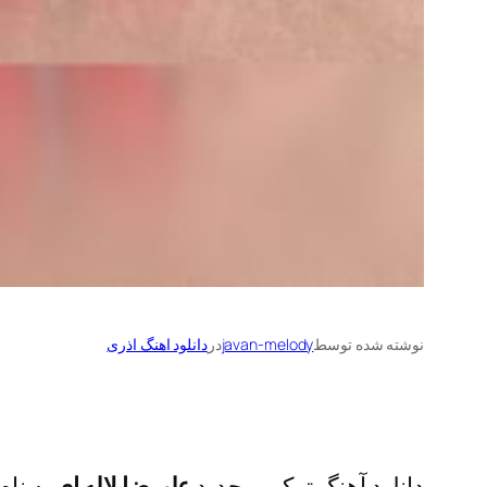
نوشته شده توسط
javan-melody
در
دانلود اهنگ اذری
دانلود آهنگ ترکی و جدید
علیرضا لاله ای
به نام