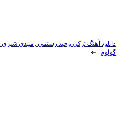
دانلود آهنگ ترکی وحید رستمی , مهدی شیری , ف
گولوم
→