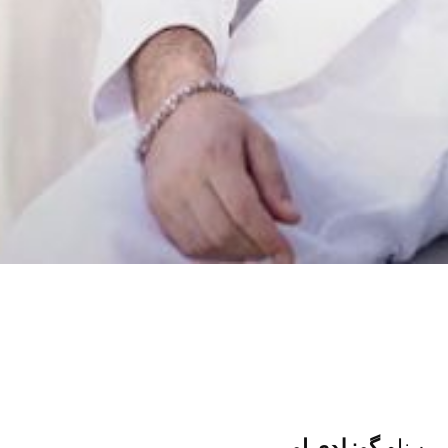
ف
به نام
گوزلدی او