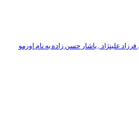
رزاد علینژاد , یاشار حسن زاده به نام اورمو