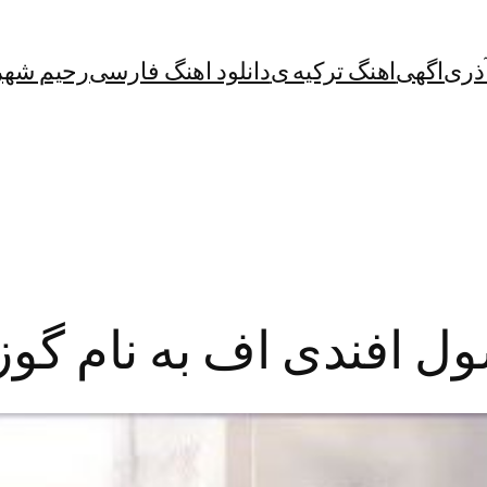
آذری
اگهی
اهنگ ترکیه ی
دانلود اهنگ فارسی
رحیم شهر
ول افندی اف به نام گوز