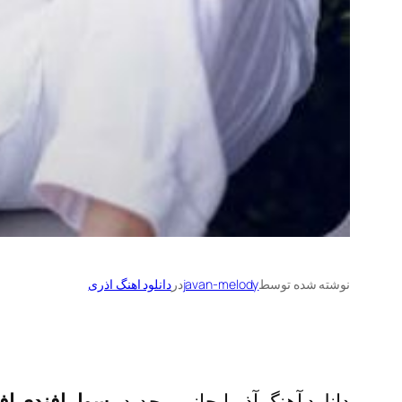
نوشته شده توسط
javan-melody
در
دانلود اهنگ اذری
دانلود آهنگ آذربایجانی و جدید
رسول افندی ا