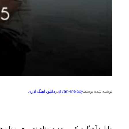
نوشته شده توسط
javan-melody
در
دانلود اهنگ اذری
دانلود آهنگ ترکی و جدید
بهنام نصیری
به نام
ها