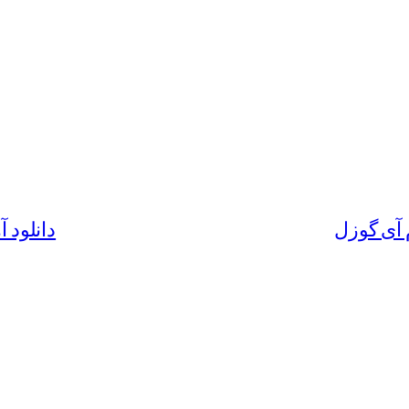
م آی گوزل
دانلود آ