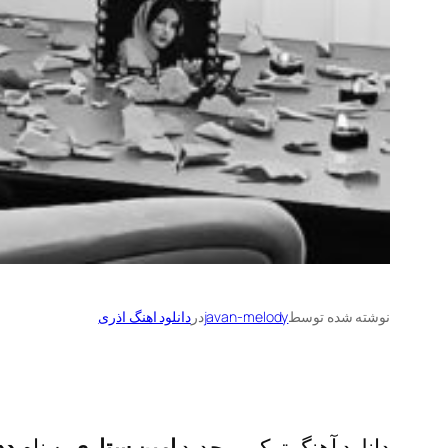
نوشته شده توسط
javan-melody
در
دانلود اهنگ اذری
دانلود آهنگ ترکی و جدید
امین ستاری
به نام
دد