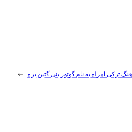
هنگ ترکی امراه به نام گوتور بنی گتین یره
→