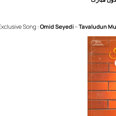
Exclusive Song :
Omid Seyedi
–
Tavaludun M