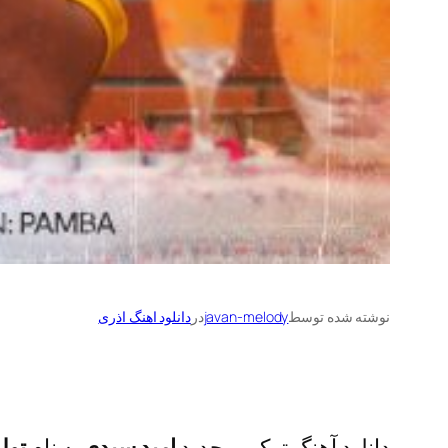
نوشته شده توسط
javan-melody
در
دانلود اهنگ اذری
دانلود آهنگ ترکی و جدید
امید سیدی
به نام
تول