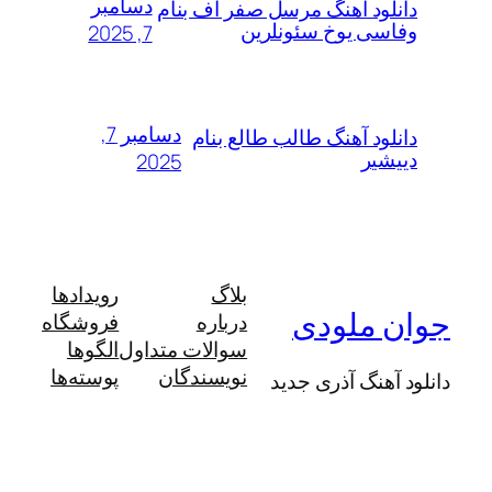
دسامبر
لود آهنگ مرسل صفر اف بنام
سی یوخ سئونلرین
7, 2025
دسامبر 7,
لود آهنگ طالب طالع بنام
شیر
2025
بلاگ
رویدادها
 ملودی
درباره
فروشگاه
سوالات متداول
الگوها
نویسندگان
پوسته‌ها
آهنگ آذری جدید