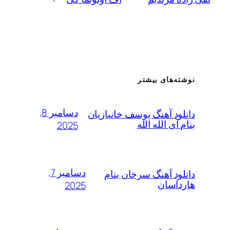
ته‌های بیشتر
دسامبر 8,
لود آهنگ یوسف خانبازیان
 آی الله الله
2025
دسامبر 7,
لود آهنگ سرخان بنام
داسان
2025