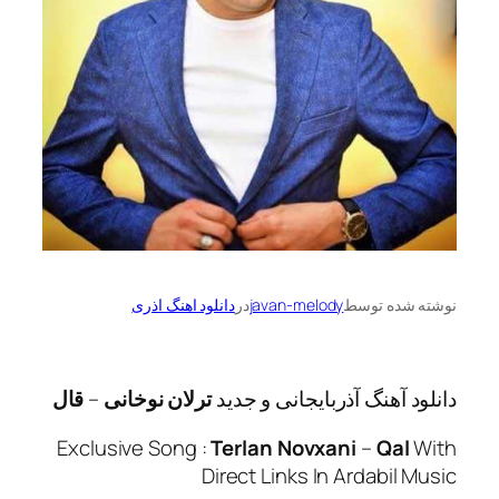
ه توسط
javan-melody
در
دانلود اهنگ اذری
آهنگ آذربایجانی و جدید
ترلان نوخانی
–
قال
Exclusive Song :
Terlan Novxani
–
Qa
Direct Links In Ardabi