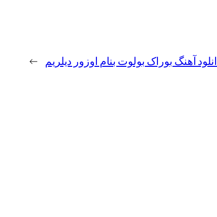
نلود آهنگ بوراک بولوت بنام اوزور دیلریم
→