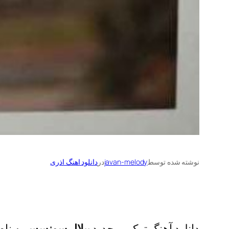
نوشته شده توسط
javan-melody
در
دانلود اهنگ اذری
دانلود آهنگ ترکی و جدید
بیلال سونسس
به نام