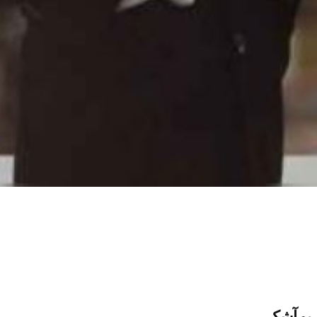
بو آشک