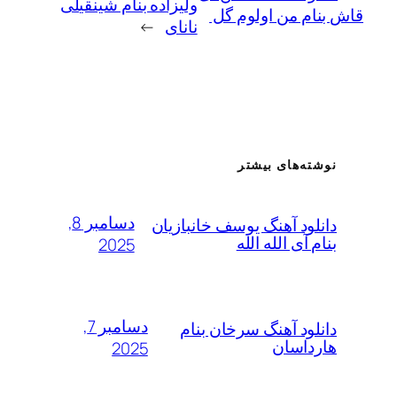
ولیزاده بنام شینقیلی
ام من اولوم گل
نانای
→
ته‌های بیشتر
دسامبر 8,
لود آهنگ یوسف خانبازیان
 آی الله الله
2025
دسامبر 7,
لود آهنگ سرخان بنام
داسان
2025