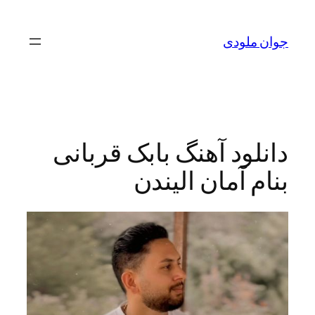
لودی
ود آهنگ بابک قربانی
 آمان الیندن