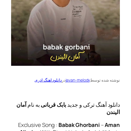
ه توسط
javan-melody
در
دانلود اهنگ اذری
آهنگ ترکی و جدید
بابک قربانی
به نام
آمان
Exclusive Song :
Babak Ghorbani