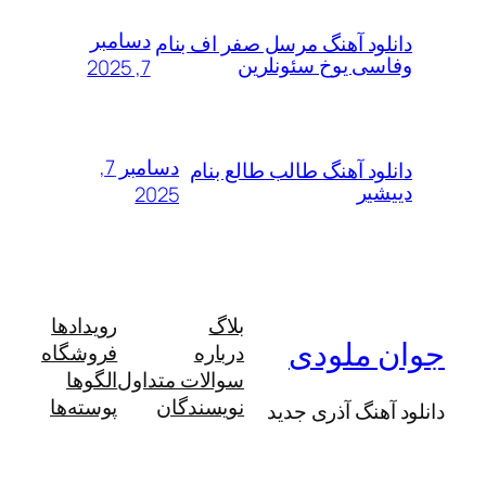
دسامبر
لود آهنگ مرسل صفر اف بنام
سی یوخ سئونلرین
7, 2025
دسامبر 7,
لود آهنگ طالب طالع بنام
شیر
2025
بلاگ
رویدادها
 ملودی
درباره
فروشگاه
سوالات متداول
الگوها
نویسندگان
پوسته‌ها
آهنگ آذری جدید