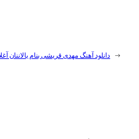
←
دانلود آهنگ مهدی قریشی بنام یالاننان آغلا