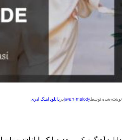
نوشته شده توسط
javan-melody
در
دانلود اهنگ اذری
دانلود آهنگ ترکی و جدید
بابک بابازاده
به نام
با