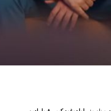
ه
به نام
منی اولدوغوم کیمی قبول ادین