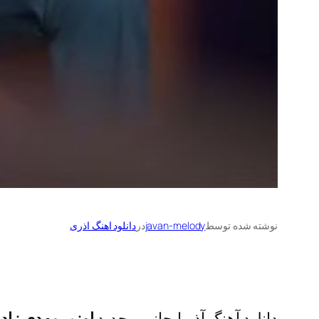
نوشته شده توسط
javan-melody
در
دانلود اهنگ اذری
دانلود آهنگ آذربایجانی و جدید
اوزیر مهدی زاد