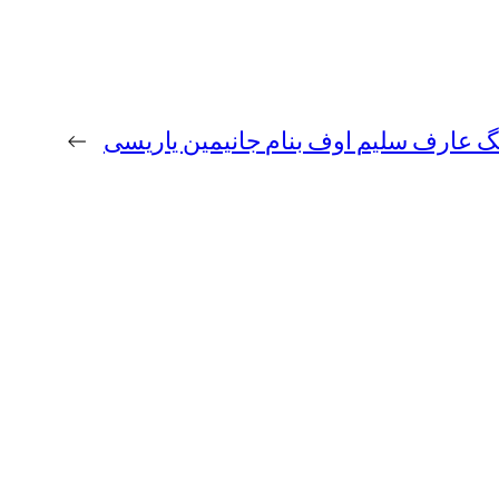
نگ عارف سلیم اوف بنام جانیمین یاریسی
→