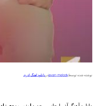
نوشته شده توسط
javan-melody
در
دانلود اهنگ اذری
دانلود آهنگ آذربایجانی و جدید
اوزیر مهدی زاد