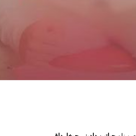
ه
به نام
حیاتین دادینی چیخارداق