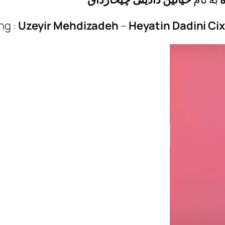
ng :
Uzeyir Mehdizadeh
–
Heyatin Dadini Ci