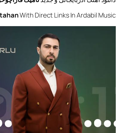
tahan
With Direct Links In Ardabil Music