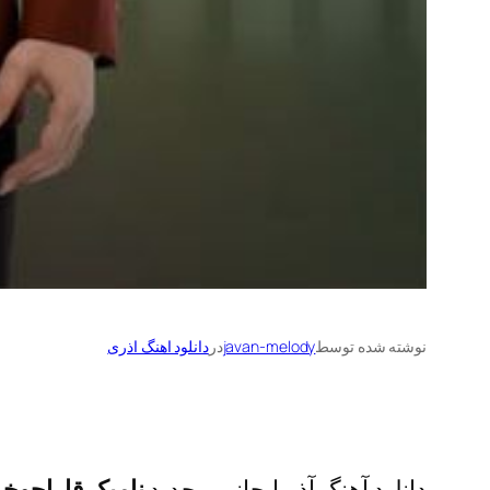
نوشته شده توسط
javan-melody
در
دانلود اهنگ اذری
دانلود آهنگ آذربایجانی و جدید
نامیک قاراچوخو