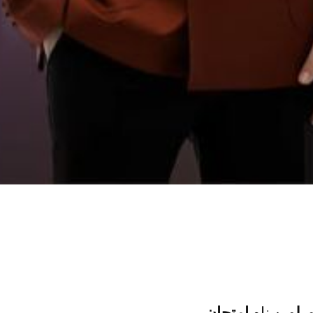
رلو
به نام
امتحان