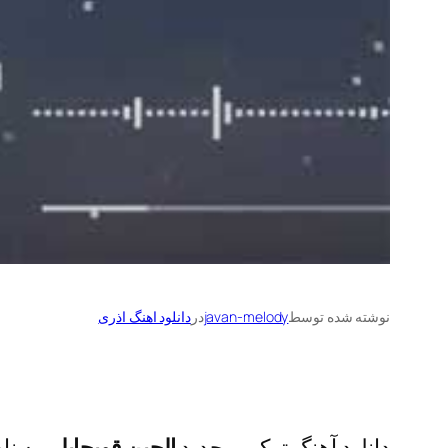
نوشته شده توسط
javan-melody
در
دانلود اهنگ اذری
دانلود آهنگ ترکی و جدید
الچین قویچایلی
به نا