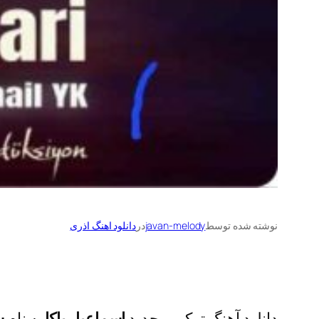
نوشته شده توسط
javan-melody
در
دانلود اهنگ اذری
دانلود آهنگ ترکی و جدید
اسماعیل یاکا
به نام
س