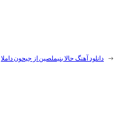
←
دانلود آهنگ حالا بنیملصین از جیحون داملا