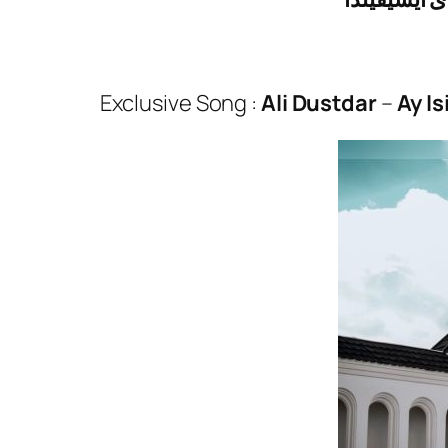
Exclusive Song :
Ali Dustdar
–
Ay I