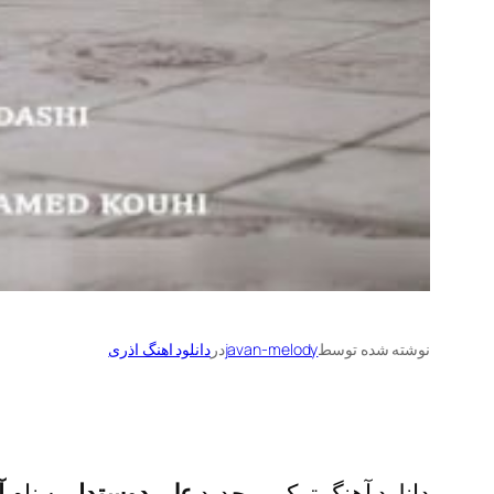
نوشته شده توسط
javan-melody
در
دانلود اهنگ اذری
دانلود آهنگ ترکی و جدید
علی دوستدار
به نام
آ