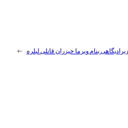
رادیگاهی بنام ویرما خیزران قانلی لبلره
→