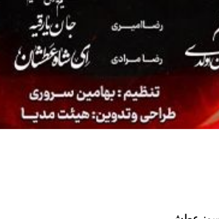
وز عطش