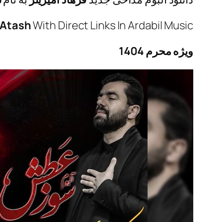
 Atash
With Direct Links In Ardabil Music
ویژه محرم 1404