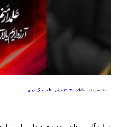
نوشته شده توسط
javan-melody
در
دانلود اهنگ اذری
دانلود آلبوم مداحی جدید
فرهاد امیریلر
به نام
س