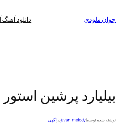
رفتن
به
جوان ملودی
دانلود آهنگ 
محتوا
بیلیارد پرشین استور
نوشته شده توسط
javan-melody
در
اگهی